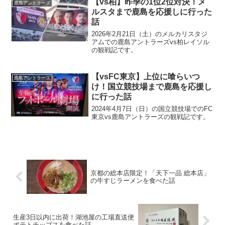
【vs柏】昨季の1位2位対決！メ
鹿島アントラーズ
ルスタまで鹿島を応援しに行った
話
2026年2月21日（土）のメルカリスタジ
アムでの鹿島アントラーズvs柏レイソル
の観戦記です。
【vsFC東京】上位に喰らいつ
鹿島アントラーズ
け！国立競技場まで鹿島を応援し
に行った話
2024年4月7日（日）の国立競技場でのFC
東京vs鹿島アントラーズの観戦記です。
京都の総本店限定！「天下一品 総本店」
の牛すじラーメンを食べた話
生産3日以内に出荷！湖池屋の工場直送便
ポテトチップスを食べた話