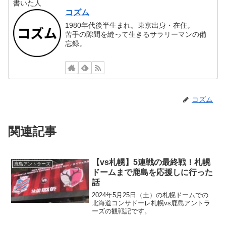
書いた人
コズム
1980年代後半生まれ。東京出身・在住。
苦手の隙間を縫って生きるサラリーマンの備
忘録。
コズム
関連記事
【vs札幌】5連戦の最終戦！札幌
鹿島アントラーズ
ドームまで鹿島を応援しに行った
話
2024年5月25日（土）の札幌ドームでの
北海道コンサドーレ札幌vs鹿島アントラ
ーズの観戦記です。