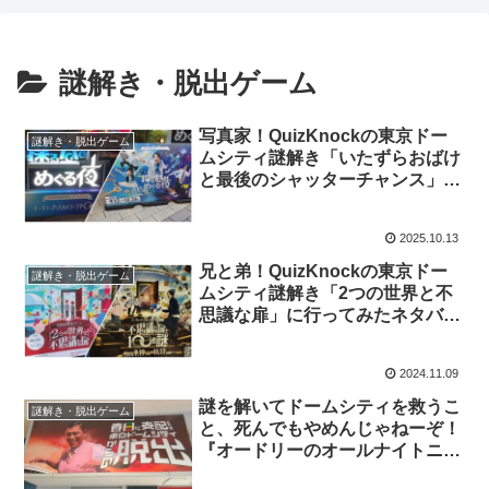
謎解き・脱出ゲーム
写真家！QuizKnockの東京ドー
謎解き・脱出ゲーム
ムシティ謎解き「いたずらおばけ
と最後のシャッターチャンス」に
行ってみたネタバレなし感想
2025.10.13
兄と弟！QuizKnockの東京ドー
謎解き・脱出ゲーム
ムシティ謎解き「2つの世界と不
思議な扉」に行ってみたネタバレ
なし感想
2024.11.09
謎を解いてドームシティを救うこ
謎解き・脱出ゲーム
と、死んでもやめんじゃねーぞ！
『オードリーのオールナイトニッ
ポン』のリアル脱出ゲームに行っ