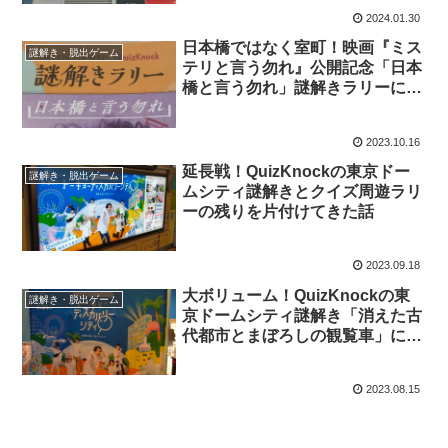
てきたネタバレなし感想
2024.01.30
日本橋ではなく室町！映画『ミス
謎解き・脱出ゲーム
テリと言う勿れ』公開記念「日本
橋と言う勿れ」謎解きラリーに行
ってきた話
2023.10.16
延長戦！QuizKnockの東京ドー
謎解き・脱出ゲーム
ムシティ謎解きとクイズ周遊ラリ
ーの残りを片付けてきた話
2023.09.18
大ボリューム！QuizKnockの東
謎解き・脱出ゲーム
京ドームシティ謎解き「消えた古
代都市とまぼろしの観覧車」に行
ってみたネタバレなし感想
2023.08.15