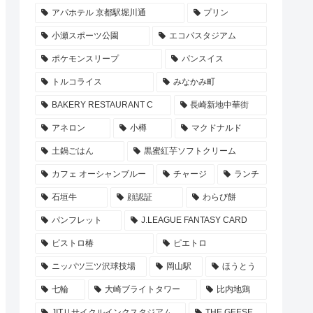
アパホテル 京都駅堀川通
プリン
小瀬スポーツ公園
エコパスタジアム
ポケモンスリープ
パンスイス
トルコライス
みなかみ町
BAKERY RESTAURANT C
長崎新地中華街
アネロン
小樽
マクドナルド
土鍋ごはん
黒蜜紅芋ソフトクリーム
カフェ オーシャンブルー
チャージ
ランチ
石垣牛
顔認証
わらび餅
パンフレット
J.LEAGUE FANTASY CARD
ビストロ椿
ピエトロ
ニッパツ三ツ沢球技場
岡山駅
ほうとう
七輪
大崎ブライトタワー
比内地鶏
JITリサイクルインクスタジアム
THE GEESE