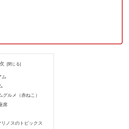
次
アム
ム
ムグルメ（赤ねこ）
座席
マリノスのトピックス