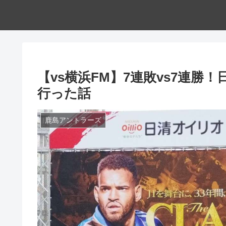
【vs横浜FM】7連敗vs7連
行った話
鹿島アントラーズ