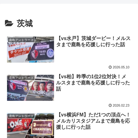
茨城
【vs水戸】茨城ダービー！メルス
鹿島アントラーズ
タまで鹿島を応援しに行った話
2026.05.10
【vs柏】昨季の1位2位対決！メ
鹿島アントラーズ
ルスタまで鹿島を応援しに行った
話
2026.02.23
【vs横浜FM】ただ1つの頂点へ！
鹿島アントラーズ
メルカリスタジアムまで鹿島を応
援しに行った話