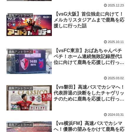
2025.12.23
【vsG大阪】首位独走に向けて！
鹿島アントラーズ
メルカリスタジアムまで鹿島を応
援しに行った話
2025.10.11
【vsFC東京】おばあちゃんペチ
鹿島アントラーズ
ペチ！ホーム連続無敗記録歴代1
位に向けて鹿島を応援しに行った
話
2025.03.02
【vs磐田】高速バスでカシマへ！
鹿島アントラーズ
代表辞退の決断をしたチャヴリッ
チのために鹿島を応援しに行った
話
2024.03.31
【vs横浜FM】高速バスでカシマ
鹿島アントラーズ
へ！優勝の望みをかけて鹿島を応