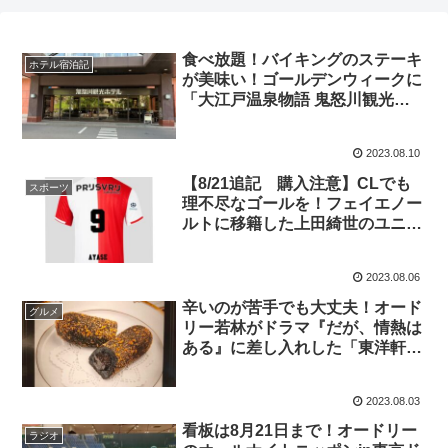
食べ放題！バイキングのステーキ
ホテル宿泊記
が美味い！ゴールデンウィークに
「大江戸温泉物語 鬼怒川観光ホ
テル」に泊まった話
2023.08.10
【8/21追記 購入注意】CLでも
スポーツ
理不尽なゴールを！フェイエノー
ルトに移籍した上田綺世のユニフ
ォームを注文した話
2023.08.06
辛いのが苦手でも大丈夫！オード
グルメ
リー若林がドラマ『だが、情熱は
ある』に差し入れした「東洋軒」
のブラックカレーパンを食べた話
2023.08.03
看板は8月21日まで！オードリー
ラジオ