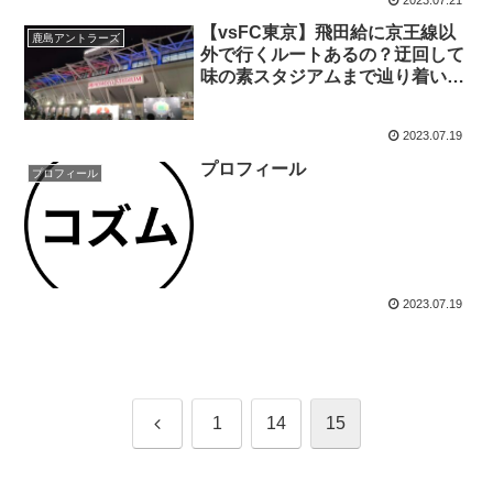
【vsFC東京】飛田給に京王線以
鹿島アントラーズ
外で行くルートあるの？迂回して
味の素スタジアムまで辿り着いて
鹿島を応援した話
2023.07.19
プロフィール
プロフィール
2023.07.19
前
1
14
15
へ