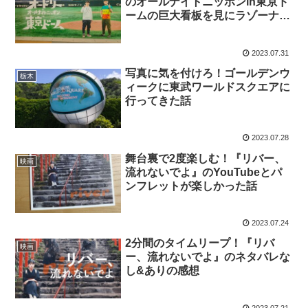
のオールナイトニッポンin東京ド
ームの巨大看板を見にラゾーナ川
崎のHMVへ行ってきた話
2023.07.31
写真に気を付けろ！ゴールデンウ
栃木
ィークに東武ワールドスクエアに
行ってきた話
2023.07.28
舞台裏で2度楽しむ！『リバー、
映画
流れないでよ』のYouTubeとパ
ンフレットが楽しかった話
2023.07.24
2分間のタイムリープ！『リバ
映画
ー、流れないでよ』のネタバレな
し&ありの感想
2023.07.21