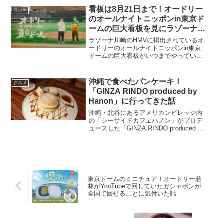
看板は8月21日まで！オードリー
ラジオ
のオールナイトニッポンin東京ド
ームの巨大看板を見にラゾーナ川
崎のHMVへ行ってきた話
ラゾーナ川崎のHMVに掲出されているオ
ードリーのオールナイトニッポンin東京
ドームの巨大看板がいつまでやっている
か？実際に行って感じた撮影時の注意点
について書きました。
沖縄で食べたパンケーキ！
グルメ
「GINZA RINDO produced by
Hanon」に行ってきた話
沖縄・北谷にあるアメリカンビレッジ内
の「シーサイドカフェハノン」がプロデ
ュースした「GINZA RINDO produced by
Hanon」でパンケーキを食べた話です。
東京ドームのミニチュア！オードリー若
林がYouTubeで回していたガシャポンが
全国で回せることに気付いた話