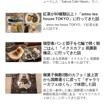
ュースした「Sakura Cafe Hanon」でパン
ケーキを食べた話です。
紅茶が80種類以上！「amsu tea
グルメ
house TOKYO」に行ってきた話
「amsu tea house TOKYO」で紅茶を飲
んだ話です。
猫型食パンと団子を七輪で焼く朝
グルメ
ごはん！「イクスカフェ 祇園新
橋店」に行ってきた話
京都にある居酒屋「イクスカフェ 祇園新
橋店」で朝ごはんを食べた話です。
御菓子御殿2階のカフェ！波上宮
グルメ
から国際通りに戻って「ギャラリ
ーカフェゆくら」で休憩した話
波上宮へ参拝した後に国際通りの御菓子
御殿松尾店の2階にある「ギャラリーカフ
ェゆくら」に行ってきた話です。