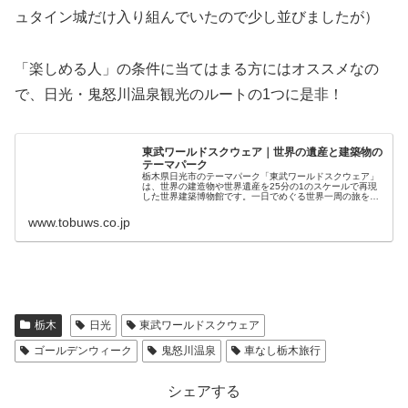
ュタイン城だけ入り組んでいたので少し並びましたが）
「楽しめる人」の条件に当てはまる方にはオススメなの
で、日光・鬼怒川温泉観光のルートの1つに是非！
東武ワールドスクウェア｜世界の遺産と建築物の
テーマパーク
栃木県日光市のテーマパーク「東武ワールドスクウェア」
は、世界の建造物や世界遺産を25分の1のスケールで再現
した世界建築博物館です。一日でめぐる世界一周の旅をお
楽しみいただけます。
www.tobuws.co.jp
栃木
日光
東武ワールドスクウェア
ゴールデンウィーク
鬼怒川温泉
車なし栃木旅行
シェアする