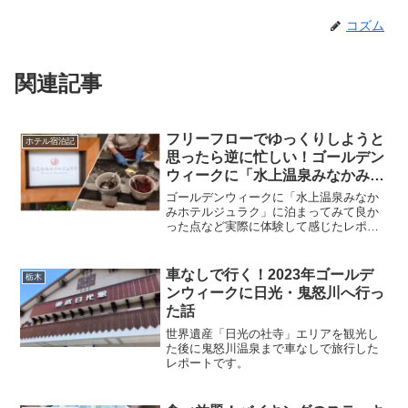
コズム
関連記事
フリーフローでゆっくりしようと
ホテル宿泊記
思ったら逆に忙しい！ゴールデン
ウィークに「水上温泉みなかみホ
テルジュラク」に泊まった話
ゴールデンウィークに「水上温泉みなか
みホテルジュラク」に泊まってみて良か
った点など実際に体験して感じたレポー
トです。
車なしで行く！2023年ゴールデ
栃木
ンウィークに日光・鬼怒川へ行っ
た話
世界遺産「日光の社寺」エリアを観光し
た後に鬼怒川温泉まで車なしで旅行した
レポートです。