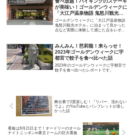
食べ放題！バイキングのステーキ
ホテル宿泊記
が美味い！ゴールデンウィークに
「大江戸温泉物語 鬼怒川観光ホ
テル」に泊まった話
ゴールデンウィークに「大江戸温泉物語
鬼怒川観光ホテル」に泊まって良かった
点など実際に体験して感じた点をレポー
トしています。
みんみん！芭莉龍！来らっせ！
グルメ
2023年ゴールデンウィークに宇
都宮で餃子を食べ比べた話
2023年のゴールデンウィークに宇都宮で
餃子を食べ比べたレポートです。
舞台裏で2度楽しむ！『リバー、流れない
でよ』のYouTubeとパンフレットが楽し
かった話
看板は8月21日まで！オードリーのオール
ナイトニッポンin東京ドームの巨大看板