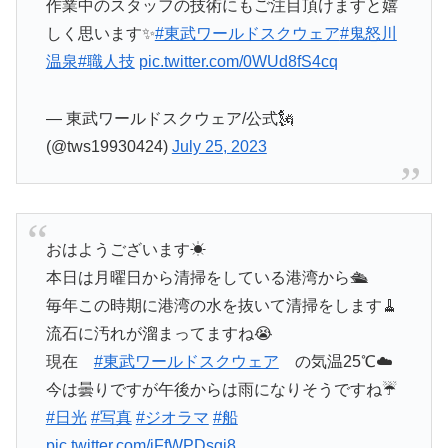
作業中のスタッフの技術にもご注目頂けますと嬉
しく思います✨
#東武ワールドスクウェア
#鬼怒川
温泉
#職人技
pic.twitter.com/0WUd8fS4cq
— 東武ワールドスクウェア/公式🗽
(@tws19930424)
July 25, 2023
おはようございます☀
本日は月曜日から清掃をしている港湾から🛳
毎年この時期に港湾の水を抜いて清掃をします🧹
流石に汚れが溜まってますね😭
現在
#東武ワールドスクウェア
の気温25℃☁️
今は曇りですが午後からは雨になりそうですね☔️
#日光
#写真
#ジオラマ
#船
pic.twitter.com/jFfWPDsgj8