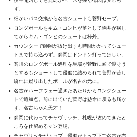
後半開始しても鹿島がペースを握る構図は変わら
ず。
細かいパス交換から名古シュートも菅野セーブ。
ロングボールをキム・ゴンヒが落として駒井が戻し
てからキム・ゴンヒのシュートは枠外。
カウンターで師岡が抜け出すも時間かかってシュー
トまで持ち込めず。師岡はドンドン打ってほしい。
関川のロングボール処理を馬場が菅野に頭で渡そう
とするもショートして優磨に詰められて菅野が苦し
紛れに蹴り出したボールが名古の元に。
名古がハーフウェー過ぎたあたりからロングシュー
トで追加点。前に出ていた菅野は懸命に戻るも届か
ず。名古ちゃん天才！
師岡に代わってチャヴリッチ。札幌が攻めてきたと
ころを仕留めるマン登場。
チャヴリッチがトップ、優磨がトップ下で名古が右