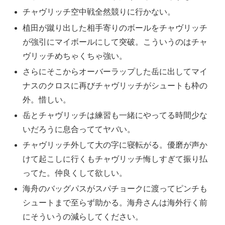
チャヴリッチ空中戦全然競りに行かない。
植田が蹴り出した相手寄りのボールをチャヴリッチ
が強引にマイボールにして突破。こういうのはチャ
ヴリッチめちゃくちゃ強い。
さらにそこからオーバーラップした岳に出してマイ
ナスのクロスに再びチャヴリッチがシュートも枠の
外。惜しい。
岳とチャヴリッチは練習も一緒にやってる時間少な
いだろうに息合っててヤバい。
チャヴリッチ外して大の字に寝転がる。優磨が声か
けて起こしに行くもチャヴリッチ悔しすぎて振り払
ってた。仲良くして欲しい。
海舟のバッグパスがスパチョークに渡ってピンチも
シュートまで至らず助かる。海舟さんは海外行く前
にそういうの減らしてください。