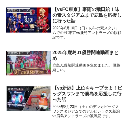
す。
【vsFC東京】豪雨の飛田給！味
鹿島アントラーズ
の素スタジアムまで鹿島を応援し
に行った話
2025年8月10日（日）の味の素スタジア
ムでのFC東京vs鹿島アントラーズの観戦
記です。
2025年鹿島J1優勝関連動画まと
鹿島アントラーズ
め
鹿島J1優勝関連動画を集めました。優勝
嬉しい。
【vs新潟】上位をキープせよ！ビ
鹿島アントラーズ
ッグスワンまで鹿島を応援しに行
った話
2025年8月23日（土）のデンカビッグス
ワンスタジアムでのアルビレックス新潟
vs鹿島アントラーズの観戦記です。