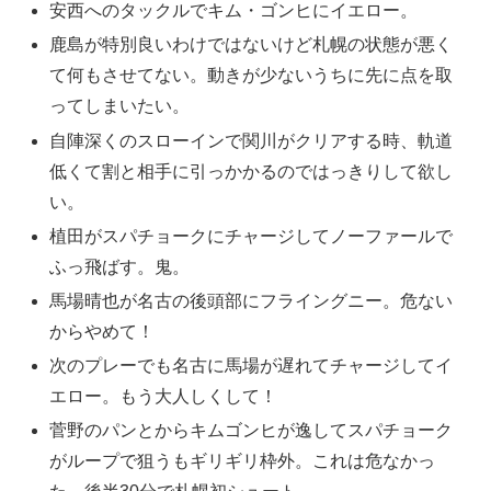
安西へのタックルでキム・ゴンヒにイエロー。
鹿島が特別良いわけではないけど札幌の状態が悪く
て何もさせてない。動きが少ないうちに先に点を取
ってしまいたい。
自陣深くのスローインで関川がクリアする時、軌道
低くて割と相手に引っかかるのではっきりして欲し
い。
植田がスパチョークにチャージしてノーファールで
ふっ飛ばす。鬼。
馬場晴也が名古の後頭部にフライングニー。危ない
からやめて！
次のプレーでも名古に馬場が遅れてチャージしてイ
エロー。もう大人しくして！
菅野のパンとからキムゴンヒが逸してスパチョーク
がループで狙うもギリギリ枠外。これは危なかっ