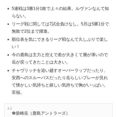
5連戦は3勝1分1敗で上々の結果。ルヴァンなんて知
らない。
リーグ戦に関しては7試合負けなし。5月は5勝1分で
無敗で2位まで躍進。
順位表を気にできるリーグ戦なんて久しぶりで楽し
い！
今の鹿島は主力と控えで差が大きくて層が薄いので
岳が戻ってきたことは大きい。
チャヴリッチを追い越すオーバーラップだったり、
安西へのスルーパスだったり岳らしいプレーが見れ
て懐かしい気持ちと嬉しい気持ちで胸がいっぱい。
至福。
⚽️柴崎岳（鹿島アントラーズ）