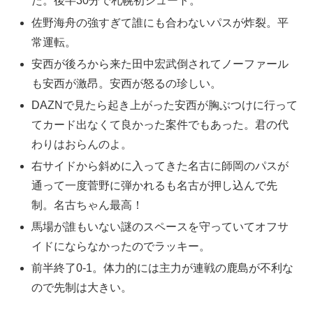
た。後半30分で札幌初シュート。
佐野海舟の強すぎて誰にも合わないパスが炸裂。平
常運転。
安西が後ろから来た田中宏武倒されてノーファール
も安西が激昂。安西が怒るの珍しい。
DAZNで見たら起き上がった安西が胸ぶつけに行って
てカード出なくて良かった案件でもあった。君の代
わりはおらんのよ。
右サイドから斜めに入ってきた名古に師岡のパスが
通って一度菅野に弾かれるも名古が押し込んで先
制。名古ちゃん最高！
馬場が誰もいない謎のスペースを守っていてオフサ
イドにならなかったのでラッキー。
前半終了0-1。体力的には主力が連戦の鹿島が不利な
ので先制は大きい。