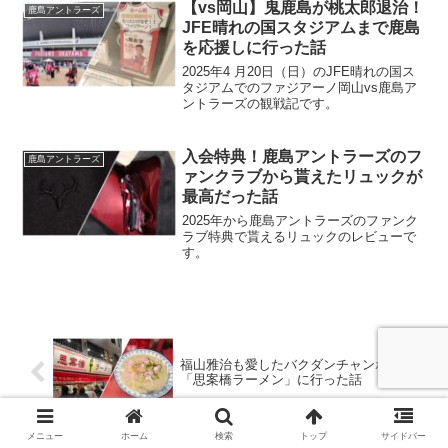
【vs岡山】鬼鹿島が桃太郎退治！
鹿島アントラーズ
JFE晴れの国スタジアムまで鹿島
を応援しに行った話
2025年4 月20日（日）のJFE晴れの国ス
タジアムでのファジアーノ岡山vs鹿島ア
ントラーズの観戦記です。
入会特典！鹿島アントラーズのフ
鹿島アントラーズ
ァンクラブから貰えたリュックが
最高だった話
2025年から鹿島アントラーズのファンク
ラブ特典で貰えるリュックのレビューで
す。
福山雅治も愛したバクダンチャンポン！
「思案橋ラーメン」に行った話
メニュー
ホーム
検索
トップ
サイドバー
トルコライスにレモンステーキ！「ブル