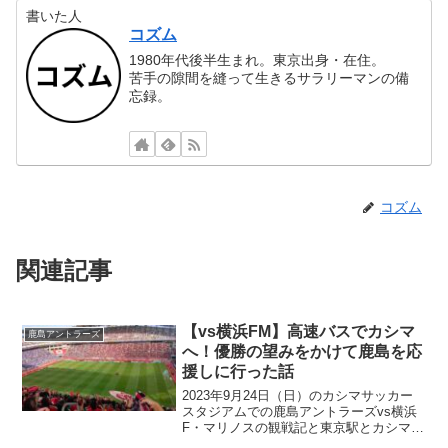
書いた人
コズム
1980年代後半生まれ。東京出身・在住。
苦手の隙間を縫って生きるサラリーマンの備
忘録。
コズム
関連記事
【vs横浜FM】高速バスでカシマ
鹿島アントラーズ
へ！優勝の望みをかけて鹿島を応
援しに行った話
2023年9月24日（日）のカシマサッカー
スタジアムでの鹿島アントラーズvs横浜
F・マリノスの観戦記と東京駅とカシマサ
ッカースタジアム間の高速バスの話で