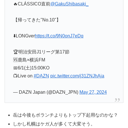
🔥CLÁSSICO直前
@GakuShibasaki_
【帰ってきた"No.10"】
⬇️LONGver
https://t.co/9N0onJ7eDq
🏆明治安田J1リーグ第17節
🆚鹿島×横浜FM
📅6/1(土)15:00KO
📺Live on
#DAZN
pic.twitter.com/j31ZNJhAja
— DAZN Japan (@DAZN_JPN)
May 27, 2024
岳は今後もボランチよりもトップ下起用なのかな？
しかし札幌はケガ人が多くて大変そう。