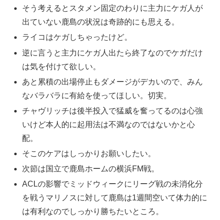
そう考えるとスタメン固定のわりに主力にケガ人が
出ていない鹿島の状況は奇跡的にも思える。
ライコはケガしちゃったけど。
逆に言うと主力にケガ人出たら終了なのでケガだけ
は気を付けて欲しい。
あと累積の出場停止もダメージがデカいので、みん
なバラバラに有給を使ってほしい。切実。
チャヴリッチは後半投入で猛威を奮ってるのは心強
いけど本人的に起用法は不満なのではないかと心
配。
そこのケアはしっかりお願いしたい。
次節は国立で鹿島ホームの横浜FM戦。
ACLの影響でミッドウィークにリーグ戦の未消化分
を戦うマリノスに対して鹿島は1週間空いて体力的に
は有利なのでしっかり勝ちたいところ。