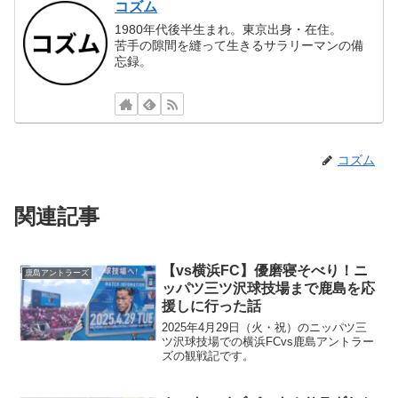
コズム
1980年代後半生まれ。東京出身・在住。
苦手の隙間を縫って生きるサラリーマンの備
忘録。
コズム
関連記事
【vs横浜FC】優磨寝そべり！ニ
鹿島アントラーズ
ッパツ三ツ沢球技場まで鹿島を応
援しに行った話
2025年4月29日（火・祝）のニッパツ三
ツ沢球技場での横浜FCvs鹿島アントラー
ズの観戦記です。