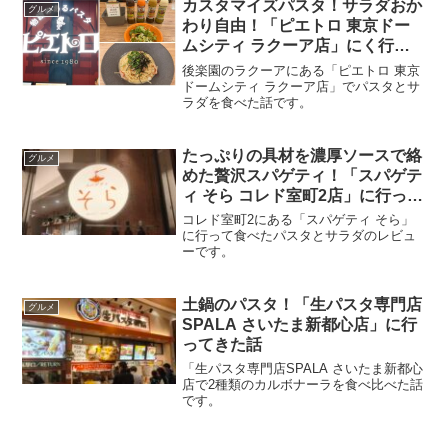
カスタマイズパスタ！サラダおか
グルメ
わり自由！「ピエトロ 東京ドー
ムシティ ラクーア店」にく行っ
てきた話
後楽園のラクーアにある「ピエトロ 東京
ドームシティ ラクーア店」でパスタとサ
ラダを食べた話です。
たっぷりの具材を濃厚ソースで絡
グルメ
めた贅沢スパゲティ！「スパゲテ
ィ そら コレド室町2店」に行って
きた話
コレド室町2にある「スパゲティ そら」
に行って食べたパスタとサラダのレビュ
ーです。
土鍋のパスタ！「生パスタ専門店
グルメ
SPALA さいたま新都心店」に行
ってきた話
「生パスタ専門店SPALA さいたま新都心
店で2種類のカルボナーラを食べ比べた話
です。