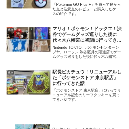
「Pokémon GO Plus +」を買って良かっ
た点と注意点のレビューと購入したケー
スの紹介です。
マリオ！ポケモン！ドラクエ！渋
東京
谷でゲームグッズ巡りした後に
代々木八幡宮に初詣に行ってきた
話
Nintendo TOKYO、ポケモンセンターシ
ブヤ、ローソン 渋谷区井の頭通店でゲー
ムグッズ巡りをした後に代々木八幡宮で
初詣をしてきた話です。
駅長ピカチュウ！リニューアルし
東京
た「ポケモンストア 東京駅店」
に行ってきた話
「ポケモンストア 東京駅店」に行ってリ
ニューアル記念のリーフクッキーを買っ
てきた話です。