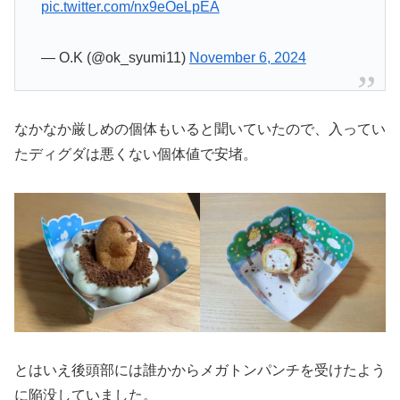
pic.twitter.com/nx9eOeLpEA
— O.K (@ok_syumi11)
November 6, 2024
なかなか厳しめの個体もいると聞いていたので、入ってい
たディグダは悪くない個体値で安堵。
とはいえ後頭部には誰かからメガトンパンチを受けたよう
に陥没していました。