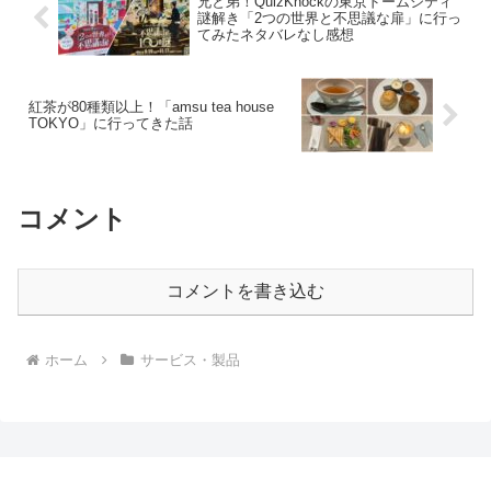
兄と弟！QuizKnockの東京ドームシティ
謎解き「2つの世界と不思議な扉」に行っ
てみたネタバレなし感想
紅茶が80種類以上！「amsu tea house
TOKYO」に行ってきた話
コメント
コメントを書き込む
ホーム
サービス・製品