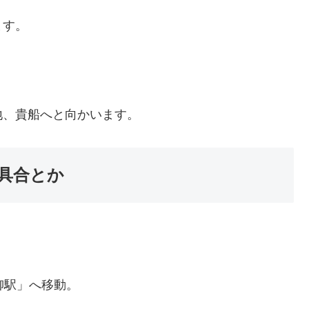
ます。
地、貴船へと向かいます。
具合とか
柳駅」へ移動。