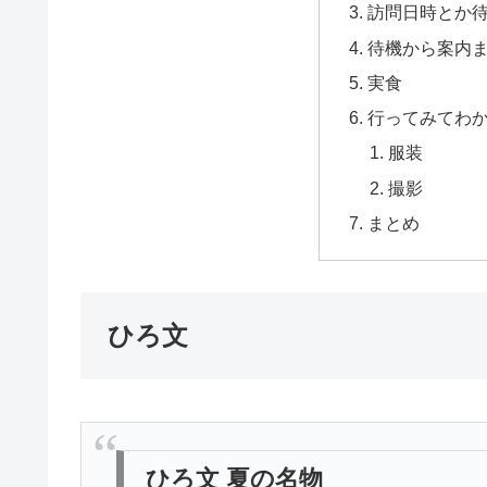
訪問日時とか
待機から案内
実食
行ってみてわ
服装
撮影
まとめ
ひろ文
ひろ文 夏の名物