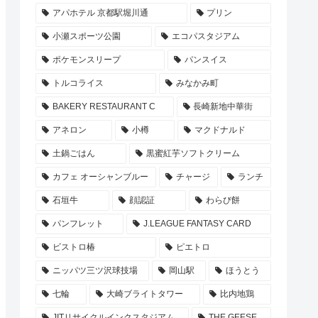
アパホテル 京都駅堀川通
プリン
小瀬スポーツ公園
エコパスタジアム
ポケモンスリープ
パンスイス
トルコライス
みなかみ町
BAKERY RESTAURANT C
長崎新地中華街
アネロン
小樽
マクドナルド
土鍋ごはん
黒蜜紅芋ソフトクリーム
カフェ オーシャンブルー
チャージ
ランチ
石垣牛
顔認証
わらび餅
パンフレット
J.LEAGUE FANTASY CARD
ビストロ椿
ピエトロ
ニッパツ三ツ沢球技場
岡山駅
ほうとう
七輪
大崎ブライトタワー
比内地鶏
JITリサイクルインクスタジアム
THE GEESE