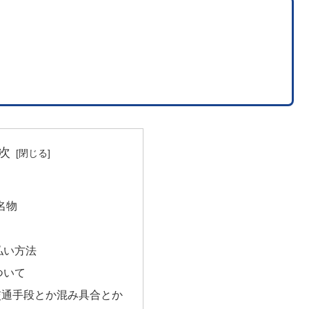
次
名物
払い方法
ついて
交通手段とか混み具合とか