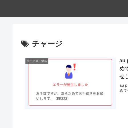
チャージ
a
サービス・製品
め
せ
au
めて