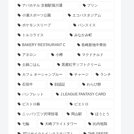
アパホテル 京都駅堀川通
プリン
小瀬スポーツ公園
エコパスタジアム
ポケモンスリープ
パンスイス
トルコライス
みなかみ町
BAKERY RESTAURANT C
長崎新地中華街
アネロン
小樽
マクドナルド
土鍋ごはん
黒蜜紅芋ソフトクリーム
カフェ オーシャンブルー
チャージ
ランチ
石垣牛
顔認証
わらび餅
パンフレット
J.LEAGUE FANTASY CARD
ビストロ椿
ピエトロ
ニッパツ三ツ沢球技場
岡山駅
ほうとう
七輪
大崎ブライトタワー
比内地鶏
JITリサイクルインクスタジアム
THE GEESE